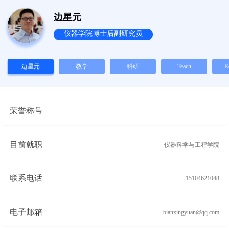
边星元
仪器学院博士后副研究员
边星元
教学
科研
Teach
R
荣誉称号
目前就职
仪器科学与工程学院
联系电话
15104621048
电子邮箱
bianxingyuan@qq.com