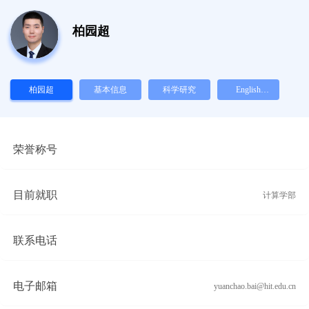
柏园超
柏园超
基本信息
科学研究
English
Version
荣誉称号
目前就职
计算学部
联系电话
电子邮箱
yuanchao.bai@hit.edu.cn