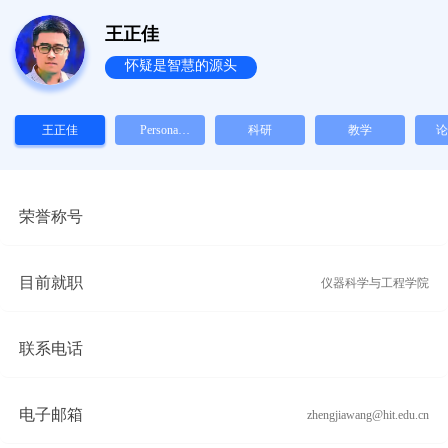
王正佳
怀疑是智慧的源头
王正佳
Personal
科研
教学
论
Homepage
荣誉称号
目前就职
仪器科学与工程学院
联系电话
电子邮箱
zhengjiawang@hit.edu.cn