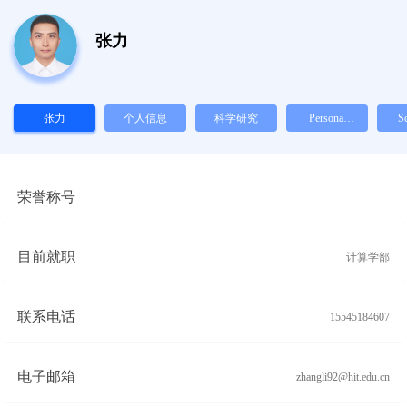
张力
张力
个人信息
科学研究
Personal
Sc
Info.
R
荣誉称号
目前就职
计算学部
联系电话
15545184607
电子邮箱
zhangli92@hit.edu.cn