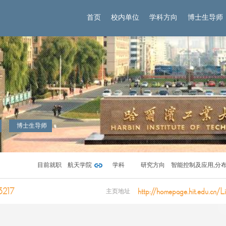
首页
校内单位
学科方向
博士生导师
博士生导师
目前就职
航天学院
学科
研究方向
智能控制及应用,分
络
3217
http://homepage.hit.edu.cn/L
主页地址