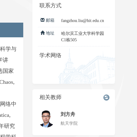
联系方式
邮箱
fangzhou.liu@hit.edu.cn
地址
哈尔滨工业大学科学园
C1栋505
制科学与
学术网络
学讲
选国家
os,
相关教师
网络中
刘方舟
ca,
航天学院
s青年研究