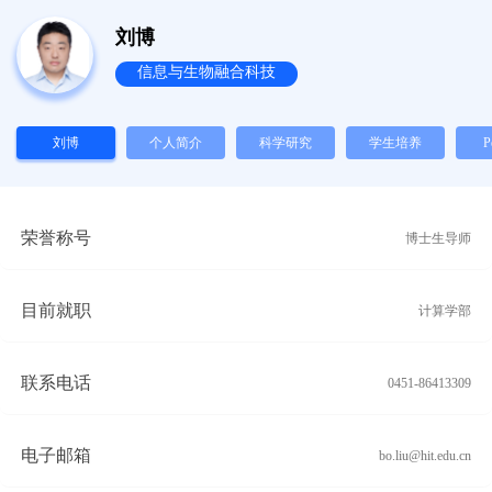
刘博
信息与生物融合科技
刘博
个人简介
科学研究
学生培养
P
荣誉称号
博士生导师
目前就职
计算学部
联系电话
0451-86413309
电子邮箱
bo.liu@hit.edu.cn